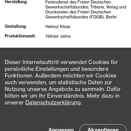
Herstellung
:
Feriendienst des Freien Deutschen
Gewerkschaftsbundes; Tribüne, Verlag und
Druckereien des Freien Deutschen
Gewerkschaftsbundes (FDGB), Berlin
Gestaltung
:
Helmut Kloss
Produktionszeit
:
1960er Jahre
Schlagworte
Dieser Internetauftritt verwendet Cookies für
persönliche Einstellungen und besondere
Broschüre
Druckerzeugnis
FDGB
Freizeit
Funktionen. Außerdem möchten wir Cookies
auch verwenden, um statistische Daten zur
Kreuzfahrt
Luxus
Papiererzeugnis
Privilegien
Nutzung unseres Angebots zu sammeln. Dafür
bitten wir um Ihr Einverständnis. Mehr dazu in
Prospekt
Urlaub
60er
unserer
Datenschutzerklärung
.
Innenseiten: schwarz-weiß
Titel: bunt
Anpassen
Akzeptieren